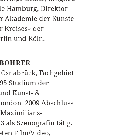
lle Hamburg, Direktor
er Akademie der Künste
r Kreises« der
rlin und Köln.
SBOHRER
t Osnabrück, Fachgebiet
1995 Studium der
und Kunst- &
London. 2009 Abschluss
-Maximilians-
3 als Szenografin tätig.
eten Film/Video,