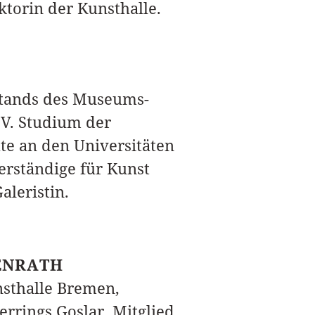
torin der Kunsthalle.
rstands des Museums-
V. Studium der
te an den Universitäten
rständige für Kunst
leristin.
GENRATH
nsthalle Bremen,
errings Goslar, Mitglied